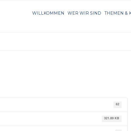
WILLKOMMEN
WER WIR SIND
THEMEN & 
62
321.89 KB