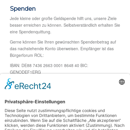
Spenden
Jede kleine oder große Geldspende hilft uns, unsere Ziele
besser erreichen zu können. Selbstverständlich erhalten Sie
eine Spendenquittung.
Gerne können Sie Ihren gewünschten Spendenbetrag auf
das nachstehende Konto überweisen. Empfänger ist das
Bürgerforum ROL:
IBAN: DE88 7436 2663 0001 8648 40 BIC:
GENODEF1ERG
Falls Sie neben dem Überweisungsbeleg eine gesonderte
Spendenbestätigung benötigen, wenden Sie sich bitte per
Mail an unsere Schatzmeisterin Stefanie Obermeier
stefanie.obermeier@buergerforum-rol.de
Rat & Tat