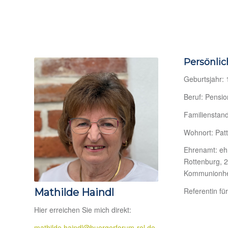
Persönlic
Geburtsjahr:
Beruf: Pensio
Familienstand
Wohnort: Pat
Ehrenamt: ehr
Rottenburg, 2
Kommunionhe
Referentin fü
Mathilde Haindl
Hier erreichen Sie mich direkt:
mathilde.haindl@buergerforum-rol.de