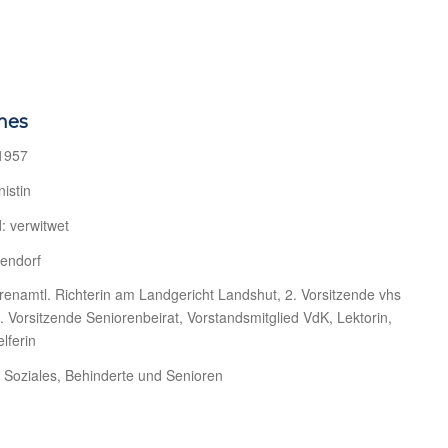
hes
 1957
nistin
: verwitwet
tendorf
enamtl. Richterin am Landgericht Landshut, 2. Vorsitzende vhs
. Vorsitzende Seniorenbeirat, Vorstandsmitglied VdK, Lektorin,
lferin
r Soziales, Behinderte und Senioren