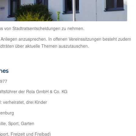
kus von Stadtratsentscheidungen zu nehmen.
re Anliegen anzusprechen. In offenen Vereinssitzungen besteht zudem
tadträten über aktuelle Themen auszutauschen.
hes
1977
äftsführer der Rola GmbH & Co. KG
: verheiratet, drei Kinder
tenburg
lie, Sport, Garten
Sport, Freizeit und Freibad)