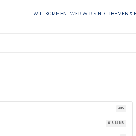
WILLKOMMEN
WER WIR SIND
THEMEN & 
405
618.14 KB