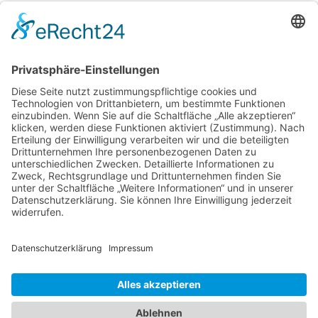
Bürgerforum ROL gegründet
/
24.10.2019
in
Bürgerforum
Engagierte Bürgerinnen und Bürger Rottenburgs wollen
sich aktiv an der Gestaltung der Kommunalpolitik beteiligen.
Ein Schlüsselmoment für die Idee der Gründung einer
Wählergruppierung war mit Sicherheit der knappe Ausgang
des […]
WEITERLESEN
«
‹
4
5
6
Seite 6 von 6